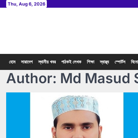
Skip
Thu, Aug 6, 2026
to
content
হোম
সারাদেশ
স্থানীয় খবর
পাঠকই লেখক
শিক্ষা
স্বাস্থ্য
স্পোর্টস
বিন
Author:
Md Masud 