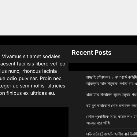
Recent Posts
. Vivamus sit amet sodales
aesent facilisis libero vel leo
rius nunc, rhoncus lacinia
ধামরাই পৌরসভার ৮ নং ওয়ার্ড কাউন্স
que odio pulvinar. Proin nec
আব্দুল্লাহ আল মামুনকে দেখতে চায় 
eger ac sem mollis, ultricies
on finibus ex ultrices eu.
ধামরাইয়ে সাংবাদিক তুহিন হত্যার প্র
দুই যুগ কারাভোগ শেষে মালাবদল করল
ফোনে প্রবাসীকে বিয়ে, কয়েক লাখ টা
অন্যের ঘরে আঁখি
মাইলস্টোন ট্র্যাজেডি জাতীয় বার্ন ইন