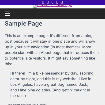
Skip
Twitter
Facebook
LinkedIn
Instagram
youtube
to
content
Sample Page
This is an example page. It’s different from a blog
post because it will stay in one place and will show
up in your site navigation (in most themes). Most
people start with an About page that introduces them
to potential site visitors. It might say something like
this:
Hi there! I’m a bike messenger by day, aspiring
actor by night, and this is my website. I live in
Los Angeles, have a great dog named Jack,
and I like piña coladas. (And gettin’ caught in
the rain.)
…or something like this: