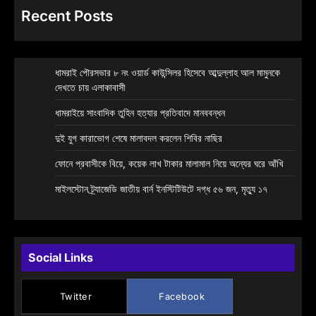
Recent Posts
ধামরাই পৌরসভার ৮ নং ওয়ার্ড কাউন্সিলর হিসেবে আব্দুল্লাহ আল মামুনকে
দেখতে চায় এলাকাবাসী
ধামরাইয়ে সাংবাদিক তুহিন হত্যার প্রতিবাদে মানববন্ধন
দুই যুগ কারাভোগ শেষে মালাবদল করলেন শিবির নাছির
ফোনে প্রবাসীকে বিয়ে, কয়েক লাখ টাকার মালামাল নিয়ে অন্যের ঘরে আঁখি
মাইলস্টোন ট্র্যাজেডি জাতীয় বার্ন ইনস্টিটিউটে দগ্ধ ৫৬ জন, মৃত্যু ১৭
Social Links
Twitter
Facebook