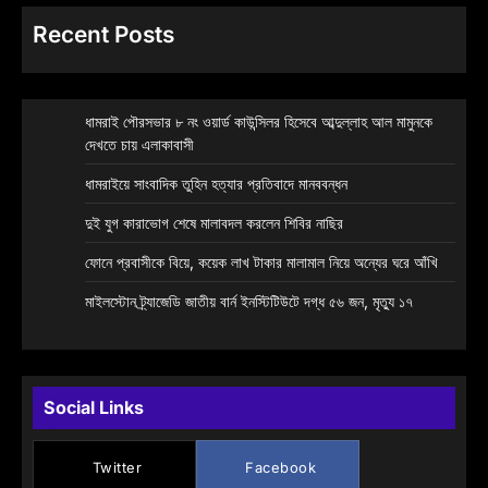
Recent Posts
ধামরাই পৌরসভার ৮ নং ওয়ার্ড কাউন্সিলর হিসেবে আব্দুল্লাহ আল মামুনকে
দেখতে চায় এলাকাবাসী
ধামরাইয়ে সাংবাদিক তুহিন হত্যার প্রতিবাদে মানববন্ধন
দুই যুগ কারাভোগ শেষে মালাবদল করলেন শিবির নাছির
ফোনে প্রবাসীকে বিয়ে, কয়েক লাখ টাকার মালামাল নিয়ে অন্যের ঘরে আঁখি
মাইলস্টোন ট্র্যাজেডি জাতীয় বার্ন ইনস্টিটিউটে দগ্ধ ৫৬ জন, মৃত্যু ১৭
Social Links
Twitter
Facebook