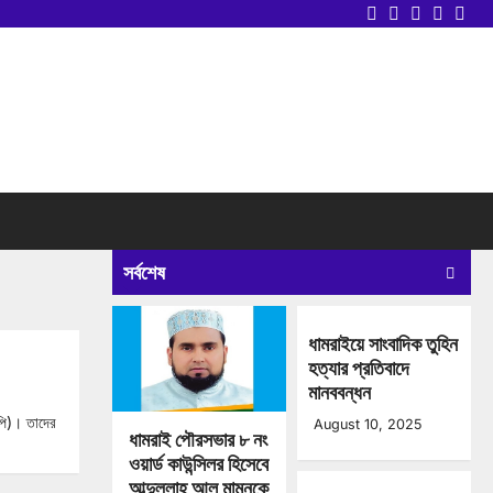
Twitter
Facebook
LinkedIn
Instag
you
সর্বশেষ
ধামরাইয়ে সাংবাদিক তুহিন
হত্যার প্রতিবাদে
মানববন্ধন
িপি)। তাদের
August 10, 2025
ধামরাই পৌরসভার ৮ নং
ওয়ার্ড কাউন্সিলর হিসেবে
আব্দুল্লাহ আল মামুনকে