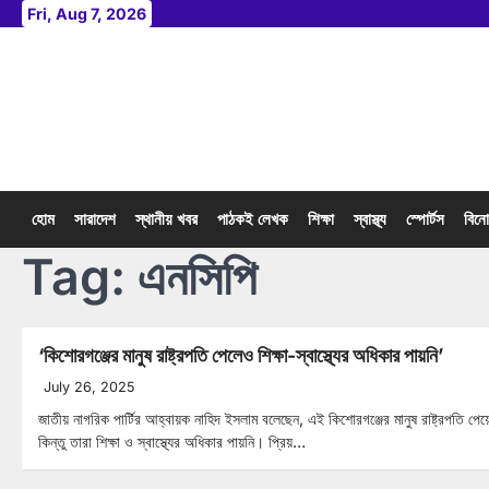
Skip
Fri, Aug 7, 2026
to
content
হোম
সারাদেশ
স্থানীয় খবর
পাঠকই লেখক
শিক্ষা
স্বাস্থ্য
স্পোর্টস
বিন
Tag:
এনসিপি
‘কিশোরগঞ্জের মানুষ রাষ্ট্রপতি পেলেও শিক্ষা-স্বাস্থ্যের অধিকার পায়নি’
July 26, 2025
জাতীয় নাগরিক পার্টির আহ্বায়ক নাহিদ ইসলাম বলেছেন, এই কিশোরগঞ্জের মানুষ রাষ্ট্রপতি পেয়
কিন্তু তারা শিক্ষা ও স্বাস্থ্যের অধিকার পায়নি। প্রিয়…