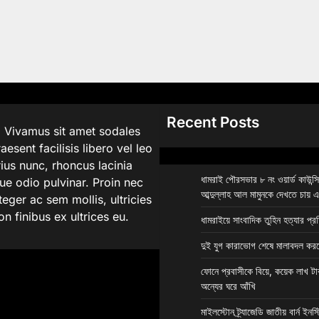
Recent Posts
. Vivamus sit amet sodales
aesent facilisis libero vel leo
rius nunc, rhoncus lacinia
ধামরাই পৌরসভার ৮ নং ওয়ার্ড কাউন্স
que odio pulvinar. Proin nec
আব্দুল্লাহ আল মামুনকে দেখতে চায় 
eger ac sem mollis, ultricies
on finibus ex ultrices eu.
ধামরাইয়ে সাংবাদিক তুহিন হত্যার প্র
দুই যুগ কারাভোগ শেষে মালাবদল করল
ফোনে প্রবাসীকে বিয়ে, কয়েক লাখ টা
অন্যের ঘরে আঁখি
মাইলস্টোন ট্র্যাজেডি জাতীয় বার্ন ইন