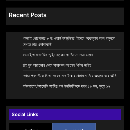
Recent Posts
ধামরাই পৌরসভার ৮ নং ওয়ার্ড কাউন্সিলর হিসেবে আব্দুল্লাহ আল মামুনকে
দেখতে চায় এলাকাবাসী
ধামরাইয়ে সাংবাদিক তুহিন হত্যার প্রতিবাদে মানববন্ধন
দুই যুগ কারাভোগ শেষে মালাবদল করলেন শিবির নাছির
ফোনে প্রবাসীকে বিয়ে, কয়েক লাখ টাকার মালামাল নিয়ে অন্যের ঘরে আঁখি
মাইলস্টোন ট্র্যাজেডি জাতীয় বার্ন ইনস্টিটিউটে দগ্ধ ৫৬ জন, মৃত্যু ১৭
Social Links