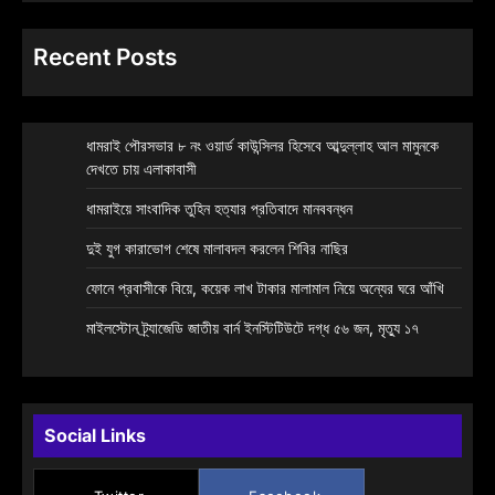
Recent Posts
ধামরাই পৌরসভার ৮ নং ওয়ার্ড কাউন্সিলর হিসেবে আব্দুল্লাহ আল মামুনকে
দেখতে চায় এলাকাবাসী
ধামরাইয়ে সাংবাদিক তুহিন হত্যার প্রতিবাদে মানববন্ধন
দুই যুগ কারাভোগ শেষে মালাবদল করলেন শিবির নাছির
ফোনে প্রবাসীকে বিয়ে, কয়েক লাখ টাকার মালামাল নিয়ে অন্যের ঘরে আঁখি
মাইলস্টোন ট্র্যাজেডি জাতীয় বার্ন ইনস্টিটিউটে দগ্ধ ৫৬ জন, মৃত্যু ১৭
Social Links