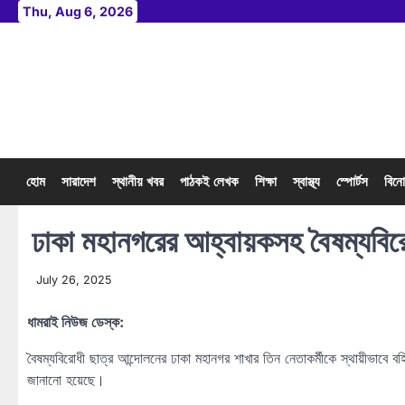
Skip
Thu, Aug 6, 2026
to
content
হোম
সারাদেশ
স্থানীয় খবর
পাঠকই লেখক
শিক্ষা
স্বাস্থ্য
স্পোর্টস
বিন
ঢাকা মহানগরের আহ্বায়কসহ বৈষম্যবিরোধ
July 26, 2025
ধামরাই নিউজ ডেস্ক:
বৈষম্যবিরোধী ছাত্র আন্দোলনের ঢাকা মহানগর শাখার তিন নেতাকর্মীকে স্থায়ীভাবে 
জানানো হয়েছে।