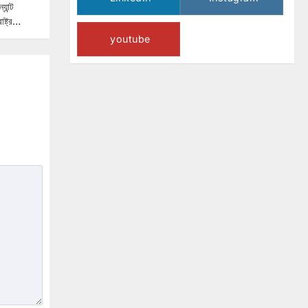
যান্ট
াষ্ট্র…
youtube