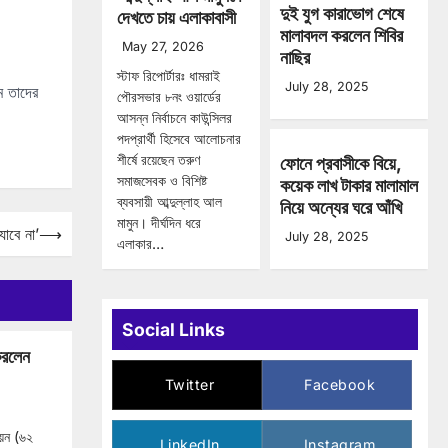
দুই যুগ কারাভোগ শেষে
দেখতে চায় এলাকাবাসী
মালাবদল করলেন শিবির
May 27, 2026
নাছির
স্টাফ রিপোর্টারঃ ধামরাই
July 28, 2025
ম তাদের
পৌরসভার ৮নং ওয়ার্ডের
আসন্ন নির্বাচনে কাউন্সিলর
পদপ্রার্থী হিসেবে আলোচনার
শীর্ষে রয়েছেন তরুণ
ফোনে প্রবাসীকে বিয়ে,
সমাজসেবক ও বিশিষ্ট
কয়েক লাখ টাকার মালামাল
ব্যবসায়ী আব্দুল্লাহ আল
নিয়ে অন্যের ঘরে আঁখি
মামুন। দীর্ঘদিন ধরে
যাবে না’
⟶
July 28, 2025
এলাকার…
Social Links
 করলেন
Twitter
Facebook
য়ন (৬২
LinkedIn
Instagram