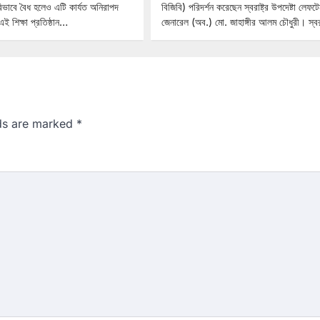
রিভাবে বৈধ হলেও এটি কার্যত অনিরাপদ
বিজিবি) পরিদর্শন করেছেন স্বরাষ্ট্র উপদেষ্টা লেফটেন্
 শিক্ষা প্রতিষ্ঠান…
জেনারেল (অব.) মো. জাহাঙ্গীর আলম চৌধুরী। স্বর
lds are marked
*